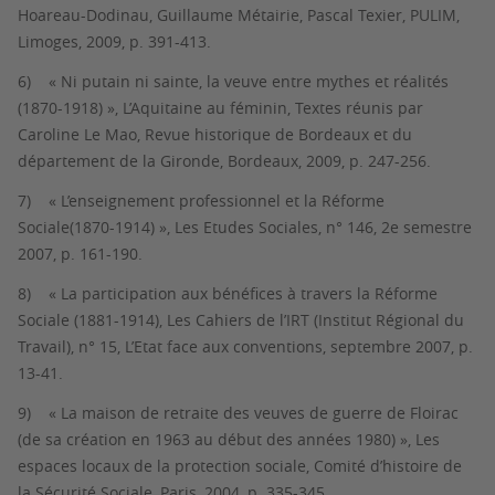
Hoareau-Dodinau, Guillaume Métairie, Pascal Texier, PULIM,
Limoges, 2009, p. 391-413.
6)
« Ni putain ni sainte, la veuve entre mythes et réalités
(1870-1918) »,
L’Aquitaine au féminin
, Textes réunis par
Caroline Le Mao, Revue historique de Bordeaux et du
département de la Gironde, Bordeaux, 2009, p. 247-256.
7)
« L’enseignement professionnel et
la Réforme
Sociale
(1870-1914) »,
Les Etudes Sociales
, n° 146, 2e semestre
2007, p. 161-190.
8)
« La participation aux bénéfices à travers la
Réforme
Sociale
(1881-1914),
Les Cahiers de l’IRT
(Institut Régional du
Travail), n° 15,
L’Etat face aux conventions
, septembre 2007, p.
13-41.
9)
« La maison de retraite des veuves de guerre de Floirac
(de sa création en 1963 au début des années 1980) »,
Les
espaces locaux de la protection sociale
, Comité d’histoire de
la Sécurité Sociale, Paris, 2004, p. 335-345.