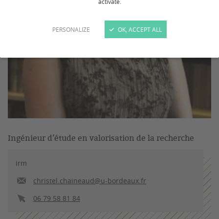
activate.
PERSONALIZE
OK, ACCEPT ALL
Ingénieur d’étude en valorisation de la recherche
irm
christel.chaineaud@u-bordeaux.fr
06 79 58 81 84