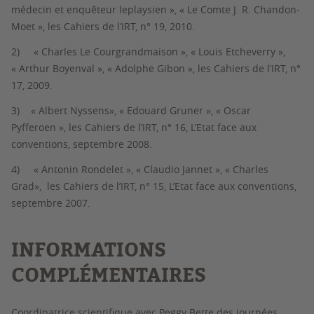
médecin et enquêteur leplaysien », « Le Comte J. R. Chandon-
Moet »,
les Cahiers de l’IRT
, n° 19, 2010.
2)
« Charles Le Courgrandmaison », « Louis Etcheverry »,
« Arthur Boyenval », « Adolphe Gibon »,
les Cahiers de l’IRT
, n°
17, 2009.
3) « Albert Nyssens», « Edouard Gruner », « Oscar
Pyfferoen »,
les Cahiers de l’IRT
, n° 16,
L’Etat face aux
conventions
, septembre 2008.
4)
« Antonin Rondelet », « Claudio Jannet », « Charles
Grad»,
les Cahiers de l’IRT
, n° 15,
L’Etat face aux conventions
,
septembre 2007.
INFORMATIONS
COMPLÉMENTAIRES
Coordinatrice scientifique avec Peggy Bette des journées