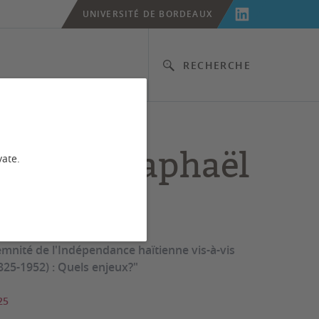
UNIVERSITÉ DE BORDEAUX
RECHERCHE
érence Raphaël
vate.
AS
emnité de l'Indépendance haïtienne vis-à-vis
825-1952) : Quels enjeux?"
25