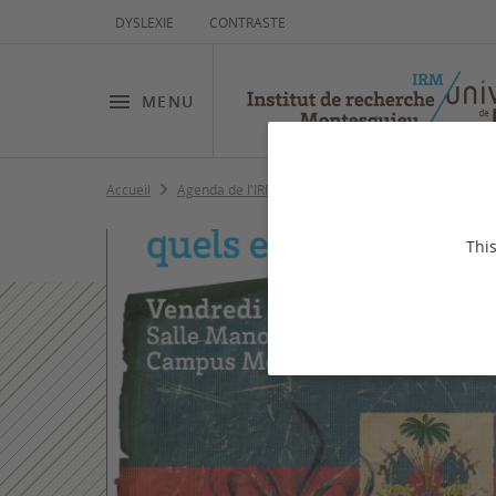
DYSLEXIE
CONTRASTE
MENU
Accueil
Agenda de l'IRM
Conférence Raphaël LUCAS
This