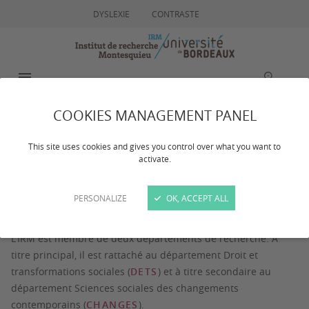
DYSLEXIE
CONTRASTE
MENU
RECHERCHE
COOKIES MANAGEMENT PANEL
L'institut
This site uses cookies and gives you control over what you want to
activate.
Dernière mise à jour :
le 29/04/2026
PERSONALIZE
OK, ACCEPT ALL
L'IRM est membre de deux départements de recherche. A
titre principal, il est rattaché au département Droit et
transformations sociales (
DETS
) et à titre secondaire au
département Sciences sociales des changements
contemporains (
CHANGES
).