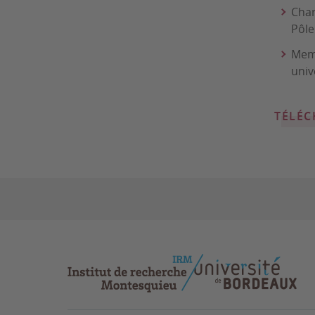
Char
Pôle
Memb
univ
TÉLÉC