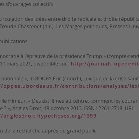
es d’ouvrages collectifs
circulation des idées entre droite radicale et droite républic
 Troude-Chastenet (dir.),
Les Marges politiques
, Presses Uni
publications
mocratie à l’épreuve de la présidence Trump » (compte-ren
e 10 mars 2021, disponible sur :
http://journals.openedi
 nationale », in ROUBY Éric (coord.),
Lexique de la crise sani
//oppee.ubordeaux.fr/contributions/analyses/lex
ile Himeur, « Des extrêmes au centre, comment les courant
e ? »,
Angles Droit,
18 octobre 2013. ISSN : 2261-2718. URL :
//anglesdroit.hypotheses.org/1399
on de la recherche auprès du grand public