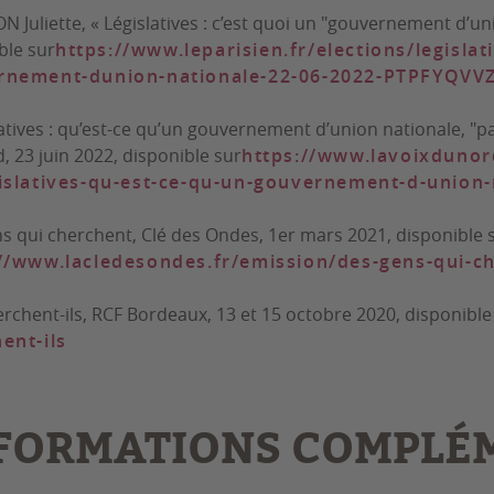
 Juliette, « Législatives : c’est quoi un "gouvernement d’uni
ble sur
https://www.leparisien.fr/elections/legislat
rnement-dunion-nationale-22-06-2022-PTPFYQ
latives : qu’est-ce qu’un gouvernement d’union nationale, "p
d,
23 juin 2022, disponible sur
https://www.lavoixdunord
islatives-qu-est-ce-qu-un-gouvernement-d-union-n
s qui cherchent
, Clé des Ondes, 1er mars 2021, disponible 
//www.lacledesondes.fr/emission/des-gens-qui-c
rchent-ils
, RCF Bordeaux, 13 et 15 octobre 2020, disponibl
ent-ils
FORMATIONS COMPLÉ