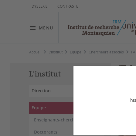
DYSLEXIE
CONTRASTE
MENU
Accueil
L'institut
Equipe
Chercheurs associés
FA
FA
L'institut
Direction
This
Equipe
Enseignants-chercheurs
Doctorants