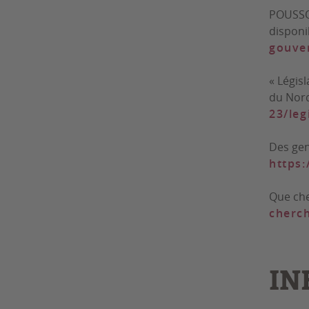
POUSSON
disponi
gouve
« Légis
du Nor
23/leg
Des gen
https:
Que che
cherch
IN