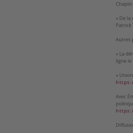
Chapitr
« De la 
Patrick
Autres 
« La dé
ligne l
« Union
https:
Avec Ém
politiqu
https:
Diffusi