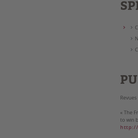
SP
C
N
C
PU
Revues 
« The F
to win 
http: