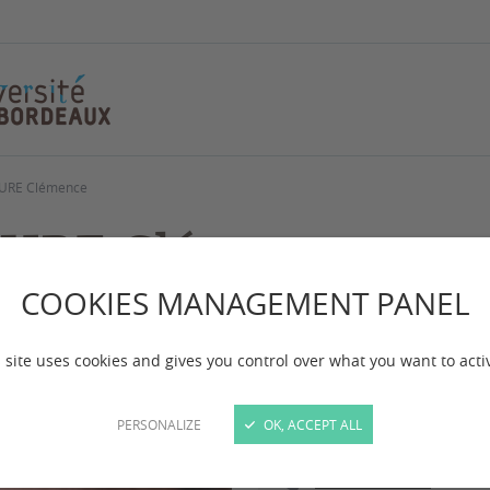
URE Clémence
URE Clémence
COOKIES MANAGEMENT PANEL
Docteure en science politi
 site uses cookies and gives you control over what you want to acti
PERSONALIZE
OK, ACCEPT ALL
irm
06 78 42 89 44