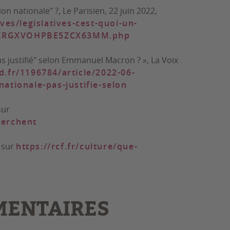
on nationale" ?,
Le Parisien
, 22 juin 2022,
ives/legislatives-cest-quoi-un-
VVZRGXVOHPBE5ZCX63MM.php
as justifié" selon Emmanuel Macron ? »
, La Voix
.fr/1196784/article/2022-06-
ationale-pas-justifie-selon
sur
herchent
e sur
https://rcf.fr/culture/que-
MENTAIRES