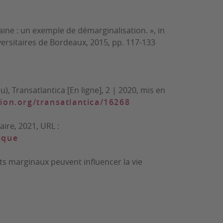
aine : un exemple de démarginalisation. », in
versitaires de Bordeaux, 2015, pp. 117-133
du),
Transatlantica
[En ligne], 2 | 2020, mis en
tion.org/transatlantica/16268
taire
, 2021, URL :
ique
s marginaux peuvent influencer la vie