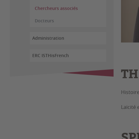
Chercheurs associés
Docteurs
Administration
ERC ISTHisFrench
TH
Histoir
Laïcité 
SP