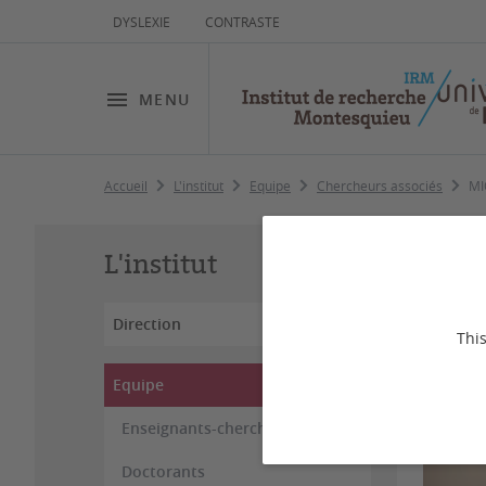
DYSLEXIE
CONTRASTE
MENU
Accueil
L'institut
Equipe
Chercheurs associés
MI
MI
L'institut
Direction
This
Equipe
Enseignants-chercheurs
Doctorants