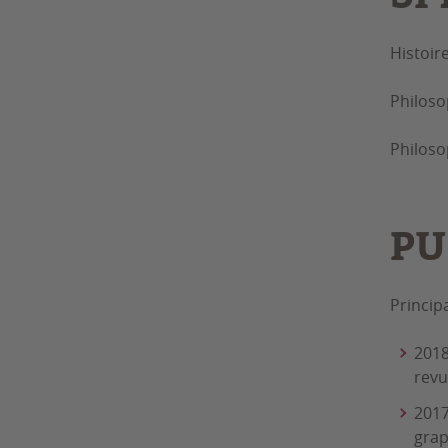
Histoir
Philoso
Philoso
PU
Princip
2018
revu
2017
grap