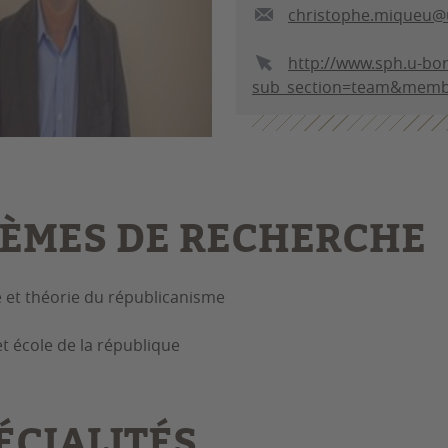
christophe.miqueu@
http://www.sph.u-bor
sub_section=team&memb
ÈMES DE RECHERCHE
e et théorie du républicanisme
et école de la république
ÉCIALITÉS