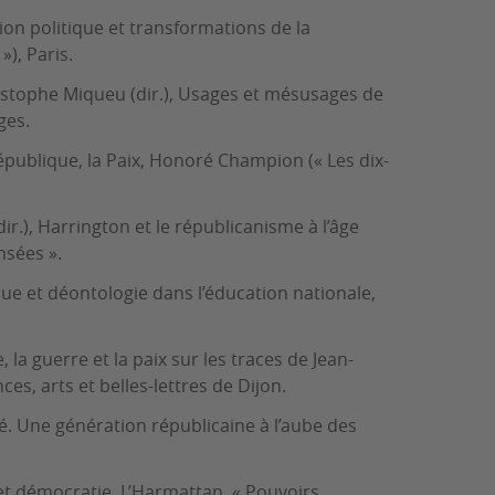
ion politique et transformations de la
»), Paris.
istophe Miqueu (dir.), Usages et mésusages de
ges.
République, la Paix, Honoré Champion (« Les dix-
r.), Harrington et le républicanisme à l’âge
nsées ».
que et déontologie dans l’éducation nationale,
la guerre et la paix sur les traces de Jean-
es, arts et belles-lettres de Dijon.
é. Une génération républicaine à l’aube des
et démocratie, L’Harmattan, « Pouvoirs