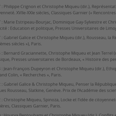
 : Philippe Crignon et Christophe Miqueu (dir.), Représentat
yenneté. XVIIe-XXIe siècles, Classiques Garnier (« Rencontres 
 : Marie Estripeau-Bourjac, Dominique Gay-Sylvestre et Chr
aïcité : Education et politique, Presses Universitaires de Limo
 : Gabriel Galice et Christophe Miqueu (dir.), Rousseau, la 
ièmes siècles »), Paris.
 : Bernard Graciannette, Christophe Miqueu et Jean Terrel (di
sique, Presses universitaires de Bordeaux, « Histoire des pe
 : Jean-François Dupeyron et Christophe Miqueu (dir.), Ethi
nd Colin, « Recherches », Paris.
 : Gabriel Galice & Christophe Miqueu, Penser la République, 
ues Rousseau, Slatkine, Genève. Prix de l’Académie des scienc
 : Christophe Miqueu, Spinoza, Locke et l’idée de citoyennet
ères, Classiques Garnier, Paris.
 : Hourya Bentouhami et Christophe Miqueu (dir.), Conflits 