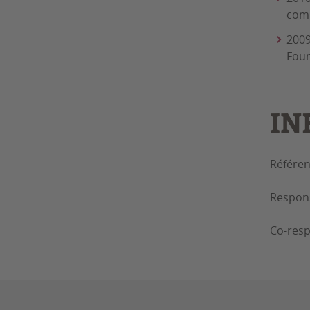
comp
2009
Foun
IN
Référent
Respons
Co-resp