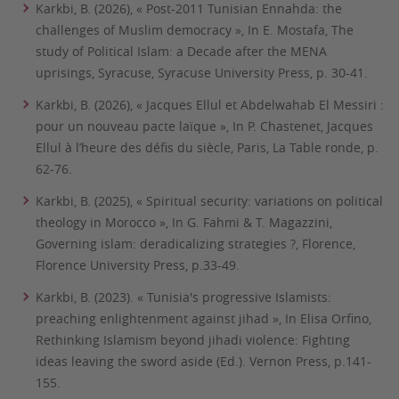
Karkbi, B. (2026), « Post-2011 Tunisian Ennahda: the
challenges of Muslim democracy », In E. Mostafa, The
study of Political Islam: a Decade after the MENA
uprisings, Syracuse, Syracuse University Press, p. 30-41.
Karkbi, B. (2026), « Jacques Ellul et Abdelwahab El Messiri :
pour un nouveau pacte laïque », In P. Chastenet, Jacques
Ellul à l’heure des défis du siècle, Paris, La Table ronde, p.
62-76.
Karkbi, B. (2025), « Spiritual security: variations on political
theology in Morocco », In G. Fahmi & T. Magazzini,
Governing islam: deradicalizing strategies ?, Florence,
Florence University Press, p.33-49.
Karkbi, B. (2023). « Tunisia's progressive Islamists:
preaching enlightenment against jihad », In Elisa Orfino,
Rethinking Islamism beyond jihadi violence: Fighting
ideas leaving the sword aside (Ed.). Vernon Press, p.141-
155.