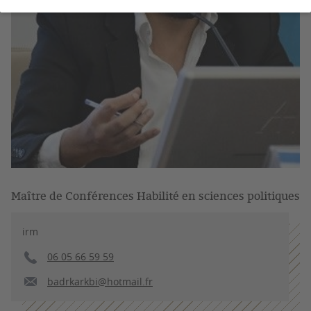
Maître de Conférences Habilité en sciences politiques
irm
06 05 66 59 59
badrkarkbi@hotmail.fr