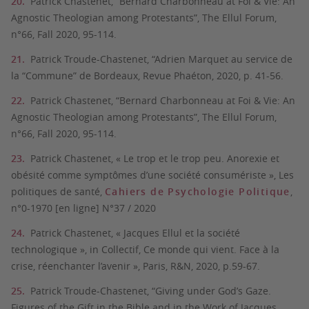
Patrick Chastenet, “Bernard Charbonneau at Foi & Vie: An
Agnostic Theologian among Protestants”, The Ellul Forum,
n°66, Fall 2020, 95-114.
Patrick Troude-Chastenet, “Adrien Marquet au service de
la “Commune” de Bordeaux, Revue Phaéton, 2020, p. 41-56.
Patrick Chastenet, “Bernard Charbonneau at Foi & Vie: An
Agnostic Theologian among Protestants”, The Ellul Forum,
n°66, Fall 2020, 95-114.
Patrick Chastenet, « Le trop et le trop peu. Anorexie et
obésité comme symptômes d’une société consumériste », Les
politiques de santé,
Cahiers de Psychologie Politique
,
n°0-1970 [en ligne] N°37 / 2020
Patrick Chastenet, « Jacques Ellul et la société
technologique », in Collectif, Ce monde qui vient. Face à la
crise, réenchanter l’avenir », Paris, R&N, 2020, p.59-67.
Patrick Troude-Chastenet, “Giving under God’s Gaze.
Figures of the Gift in the Bible and in the Work of Jacques