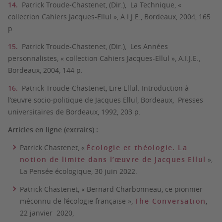
Patrick Troude-Chastenet, (Dir.), La Technique, «
collection Cahiers Jacques-Ellul », A.I.J.E., Bordeaux, 2004, 165
p.
Patrick Troude-Chastenet, (Dir.), Les Années
personnalistes, « collection Cahiers Jacques-Ellul », A.I.J.E.,
Bordeaux, 2004, 144 p.
Patrick Troude-Chastenet, Lire Ellul. Introduction à
l’œuvre socio-politique de Jacques Ellul, Bordeaux, Presses
universitaires de Bordeaux, 1992, 203 p.
Articles en ligne (extraits) :
Patrick Chastenet, «
Écologie et théologie. La
notion de limite dans l’œuvre de Jacques Ellul
»,
La Pensée écologique
, 30 juin 2022.
Patrick Chastenet
, «
Bernard Charbonneau, ce pionnier
méconnu de l’écologie française
»,
The Conversation
,
22 janvier 2020,