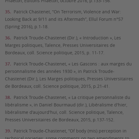
Phaéton, Editons Phaéton, octobre 2016, p.133-156.
Patrick Chastenet, “On Terrorism, Violence and War:
Looking Back at 9/11 and its Aftermath”, Ellul Forum n°57
(Spring 2016), p.1-18.
Patrick Troude-Chastenet (Dir.), « Introduction », Les
Marges politiques, Talence, Presses Universitaires de
Bordeaux, coll. Science politique, 2015, p. 11-17.
Patrick Troude-Chastenet, « Les Gascons : aux marges du
personnalisme des années 1930 », in Patrick Troude-
Chastenet (Dir.), Les Marges politiques, Presses Universitaires
de Bordeaux, coll. Science politique, 2015, p.21-41.
Patrick Troude-Chastenet, « La critique personnaliste du
libéralisme », in Daniel Bourmaud (dir.), Libéralisme d'hier,
libéralisme d'aujourd'hui, coll. Science politique, Talence,
Presses Universitaires de Bordeaux, 2015, p.137-152.
Patrick Troude-Chastenet, “Of body (mis) perception in
technical societies: some comments on two amendments to