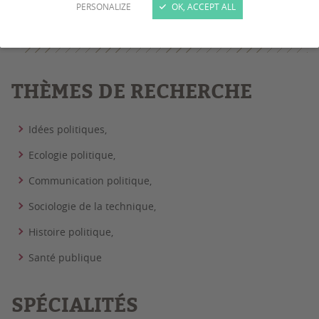
PERSONALIZE
OK, ACCEPT ALL
patrick.troude-chastenet@u-bordeaux.fr
THÈMES DE RECHERCHE
Idées politiques,
Ecologie politique,
Communication politique,
Sociologie de la technique,
Histoire politique,
Santé publique
SPÉCIALITÉS