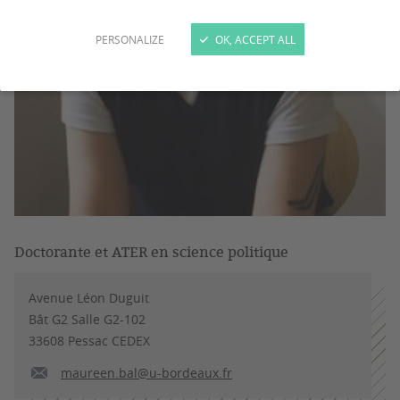
PERSONALIZE
OK, ACCEPT ALL
Doctorante et ATER en science politique
Avenue Léon Duguit
Bât G2 Salle G2-102
33608 Pessac CEDEX
maureen.bal@u-bordeaux.fr