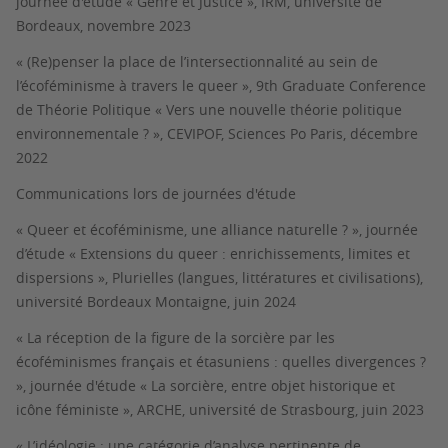
journée d'étude « Genre et Justice », IRM, université de
Bordeaux, novembre 2023
« (Re)penser la place de l’intersectionnalité au sein de
l’écoféminisme à travers le queer », 9th Graduate Conference
de Théorie Politique « Vers une nouvelle théorie politique
environnementale ? », CEVIPOF, Sciences Po Paris, décembre
2022
Communications lors de journées d'étude
« Queer et écoféminisme, une alliance naturelle ? », journée
d’étude « Extensions du queer : enrichissements, limites et
dispersions », Plurielles (langues, littératures et civilisations),
université Bordeaux Montaigne, juin 2024
« La réception de la figure de la sorcière par les
écoféminismes français et étasuniens : quelles divergences ?
», journée d'étude « La sorcière, entre objet historique et
icône féministe », ARCHE, université de Strasbourg, juin 2023
« L’idéologie : une catégorie d’analyse pertinente de