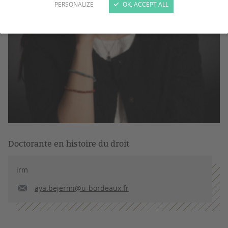
PERSONALIZE
OK, ACCEPT ALL
Doctorante en histoire du droit
irm
aya.bejermi@u-bordeaux.fr