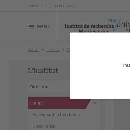
DYSLEXIE
CONTRASTE
MENU
Accueil
L'institut
Equipe
CAHD
Doctorants
P
Pa
This
L'institut
Direction
Equipe
Enseignants-chercheurs
Doctorants