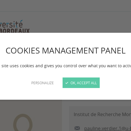
COOKIES MANAGEMENT PANEL
auline VERDIER
uline VERDIER
 site uses cookies and gives you control over what you want to acti
PERSONALIZE
OK, ACCEPT ALL
Doctorante contractuelle
Institut de Recherche Mo
pauline.verdier.1@u-