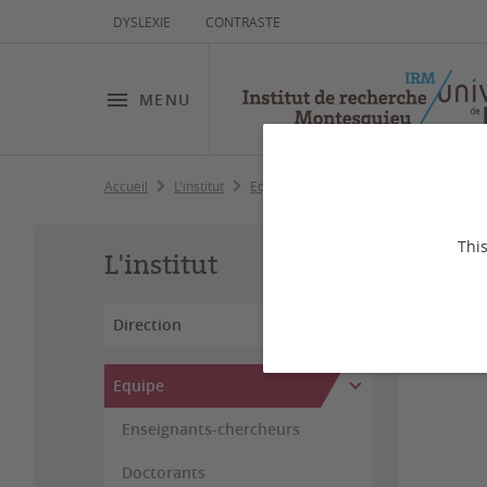
DYSLEXIE
CONTRASTE
MENU
Accueil
L'institut
Equipe
CAHD
Doctorants
A
Al
This
L'institut
Direction
Equipe
Enseignants-chercheurs
Doctorants