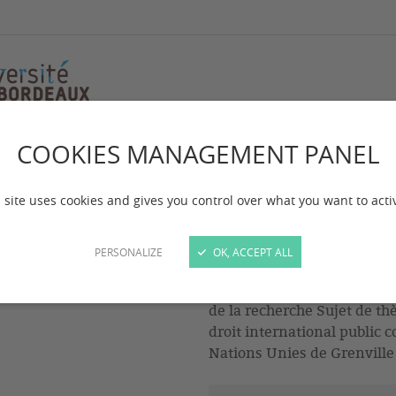
COOKIES MANAGEMENT PANEL
lizée MIRANDA
izée MIRANDA
 site uses cookies and gives you control over what you want to acti
PERSONALIZE
OK, ACCEPT ALL
Doctorante contractuelle d
de la recherche Sujet de t
droit international public 
Nations Unies de Grenville 