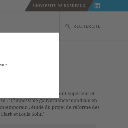
UNIVERSITÉ DE BORDEAUX
RECHERCHE
vate.
u ministère de l’enseignement supérieur et
hèse : "L’impossible gouvernance mondiale en
contemporain : étude du projet de réforme des
Clark et Louis Sohn"