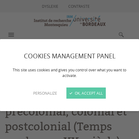
DYSLEXIE
CONTRASTE
MENU
RECHERCHE
COOKIES MANAGEMENT PANEL
SEMINAIRE 2024-2025
This site uses cookies and gives you control over what you want to
activate.
Ethnologies juridiques
en contextes
PERSONALIZE
OK, ACCEPT ALL
précolonial, colonial et
postcolonial (Temps