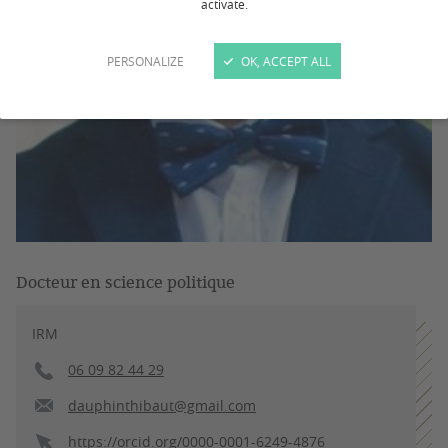
activate.
PERSONALIZE
OK, ACCEPT ALL
Docteur en science politique
IRM
06 09 82 44 29
dauphinthibaut@gmail.com
https://orcid.org/0000-0001-6249-4876